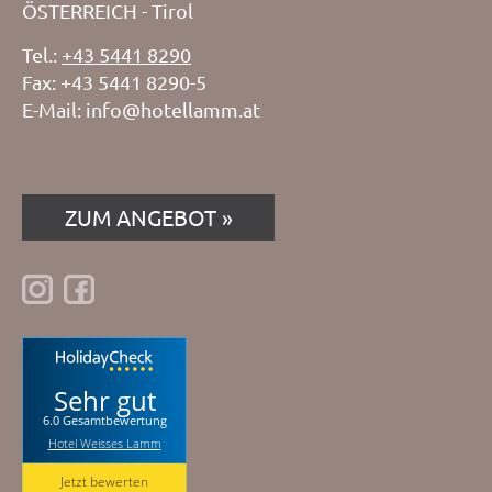
ÖSTERREICH - Tirol
Tel.:
+43 5441 8290
Fax: +43 5441 8290-5
E-Mail:
info@hotellamm.at
ZUM ANGEBOT
Sehr gut
6.0 Gesamtbewertung
Hotel Weisses Lamm
Jetzt bewerten